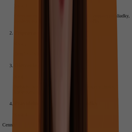
Krok 1
Ošetrenie zubov prebieha po absolvovaní vstupnej prehliadky,
zhodnotenia RTG a odsúhlasenia plánu liečby.
Príprava zubov na ošetrenie
Krok 2
Dentálna hygiena.
Ošetrenie
Krok 3
Prebieha bezbolestne s použitím zväčšovacej techniky,
kofferdamu a kvalitných materiálov.
Pravidelné preventívne prehliadky
Krok 4
Cenník