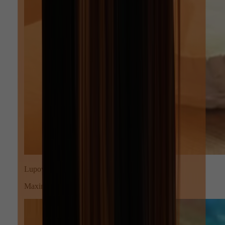
Lupové zväčšenie
Maximálna precíznosť pre každý zub