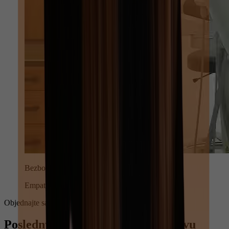
Bezbolestný prístup
Empatický prístup ku každému pacientovi
Objednajte sa
Posledný krok k zdravšiemu úsmevu