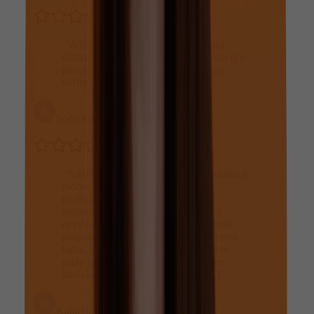
“
Veľmi mila prijemná a šikovná pani
doktorka aj pani sestrička, to iste plati aj o
pánovi na recepcii, vrelo odporúčam,
veľmi dobra voľba zubára
”
Soňa Murínová Aghová
“
Nikdy by som nepovedala, ze u zubara je
mozne sa citit fajn. Velmi mily a
profesionalny pristup, absolutne
bezbolestne osetrenie. Keby vrtacky
nevydavali zvuky, aj by som si v kresle
pospala :). Prijemne prostredie, prijemni
ludia, uz od recepcie. Aj cenovo mi to
pride fajn na Bratislavu. Zubara som
hladala dlhsie, konecne som nasla :)
”
Katarína Andraščíková