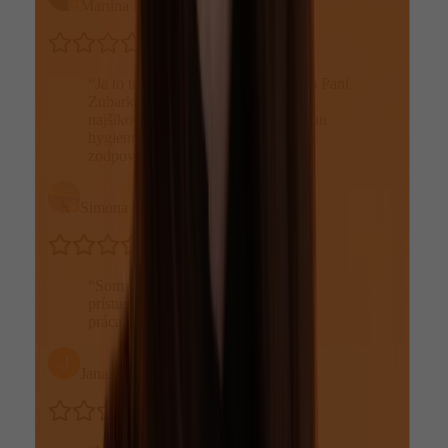
Martina Kasalová
“
Ja to tu proste najviac zbožňujem :) Pani
Zubarka a sestrička su najmilšie a
najšikovnejšie :) samozrejme dentálnu
hygienu tu robia uplneeee že najviac
zodpovedne 🩷🩷🩷odporúčam 🥰
”
Simona Cicková
“
Som veľmi spokojná,perfektný
prístup,super odvedená
práca...doporucujem
”
Jana Dědečková