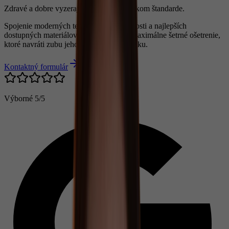
Zdravé a dobre vyzerajúce zuby vo vysokom štandarde.
Spojenie moderných technológií, odbornosti a najlepších
dostupných materiálov má za výsledok maximálne šetrné ošetrenie,
ktoré navráti zubu jeho funkčnosť a estetiku.
Kontaktný formulár
Výborné
5/5