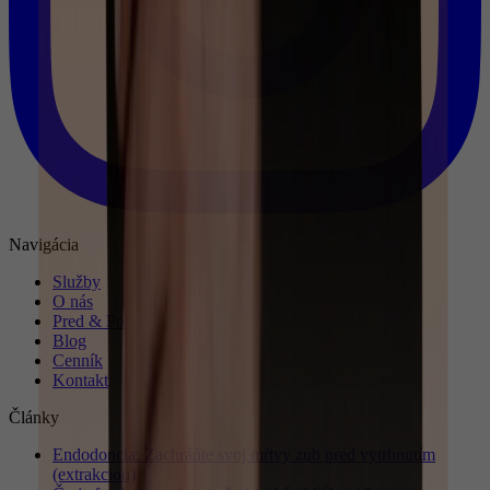
Navigácia
Služby
O nás
Pred & Po
Blog
Cenník
Kontakt
Články
Endodoncia: Zachráňte svoj mŕtvy zub pred vytrhnutím
(extrakciou)