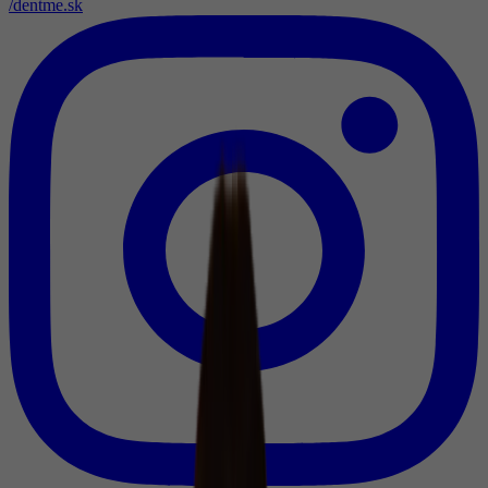
/dentme.sk