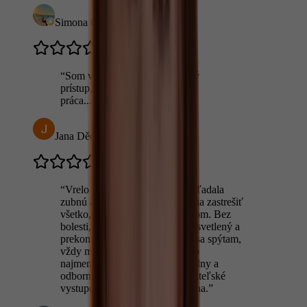
Simona Cicková
“
Som veľmi spokojná,perfektný
prístup,super odvedená
práca...doporucujem
”
Jana Dědečková
“
Vrelo odporúčam. Dlho som hľadala
zubnú ambulanciu, v ktorej vedia zastrešiť
všetko, čo potrebujem a našla som. Bez
bolesti, každý úkon odborne vysvetlený a
prekonzultovaný, na čokoľvek sa spýtam,
vždy mi ochotne odpovedajú do
najmenšieho detailu. Profesionálny a
odborný prístup, príjemné a priateľské
vystupovanie a tiež skvelá poloha.
”