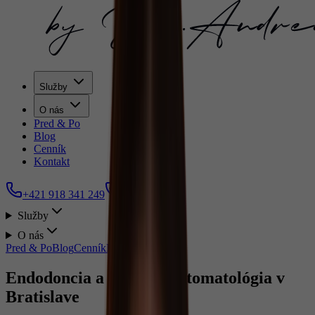
Služby
O nás
Pred & Po
Blog
Cenník
Kontakt
+421 918 341 249
Služby
O nás
Pred & Po
Blog
Cenník
Kontakt
Endodoncia a záchovná stomatológia v
Bratislave