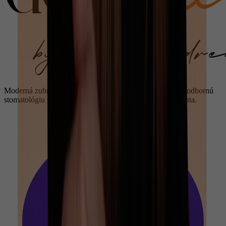
Moderná zubná starostlivosť v Bratislave - Dentme spája odbornú
stomatológiu s pokojným prístupom zameraným na pacienta.