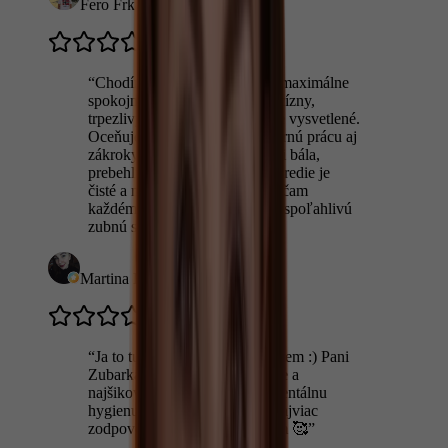
Fero Frkala
“
Chodím sem už dlhšie a som maximálne
spokojná. Prístup je veľmi precízny,
trpezlivý a všetko je vždy jasne vysvetlené.
Oceňujem najmä ľudskosť, šetrnú prácu aj
zákroky, ktorých som sa kedysi bála,
prebehli úplne bez stresu. Prostredie je
čisté a moderné. Určite odporúčam
každému, kto hľadá kvalitnú a spoľahlivú
zubnú starostlivosť.
”
Martina Kasalová
“
Ja to tu proste najviac zbožňujem :) Pani
Zubarka a sestrička su najmilšie a
najšikovnejšie :) samozrejme dentálnu
hygienu tu robia uplneeee že najviac
zodpovedne 🩷🩷🩷odporúčam 🥰
”