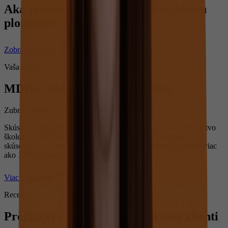
Aká je cena ošetrenia estetickou bielou
plombou?
Zobraziť cenník
Vaša lekárka
MDDr. Andrea Pavlišinová MSc.
Zubná lekárka - zakladateľka Dentme
Skúsená zubná lekárka Andrea Pavlišinová absolvovala množstvo
školení a súťaží na svetovej úrovni. S viac ako 6 ročnou
skúsenosťou v estetickej, ale aj všeobecnej stomatológii ošetrí viac
ako 1200 pacientov ročne.
Viac o doktorke
Recenzie
Prečítajte si, čo o nás hovoria naši klienti