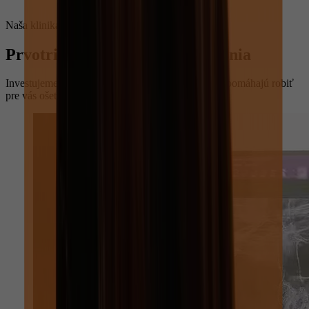
Naša klinika
Prvotriedne a komfortné ošetrenia
Investujeme do moderných technológií, ktoré nám pomáhajú robiť
pre vás ošetrenie kvalitnejšie a komfortnejšie.