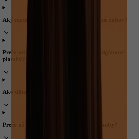
Aký materiál sa používa na plombovanie zubov?
Prečo mi zubár odporučil vymeniť amalgámové
plomby?
Ako dlho vydrží plomba?
Prečo už nepoužívame amalgámové plomby?