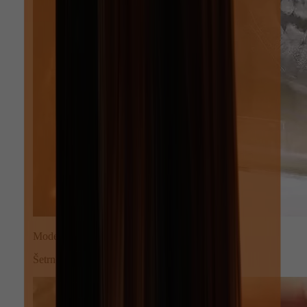
Moderné prístroje
Šetrné a presné ošetrenia