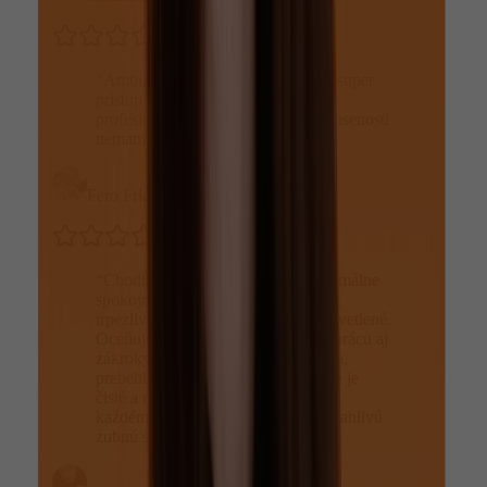
“
Ambulanciu Dentme odporucam, super
pristup doktorky, sluzby su na
profesionalnej urovni, z vlastnej skusenosti
nemam co vytknut.
”
Fero Frkala
“
Chodím sem už dlhšie a som maximálne
spokojná. Prístup je veľmi precízny,
trpezlivý a všetko je vždy jasne vysvetlené.
Oceňujem najmä ľudskosť, šetrnú prácu aj
zákroky, ktorých som sa kedysi bála,
prebehli úplne bez stresu. Prostredie je
čisté a moderné. Určite odporúčam
každému, kto hľadá kvalitnú a spoľahlivú
zubnú starostlivosť.
”