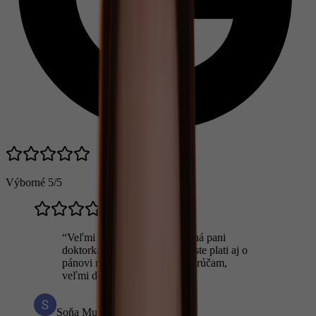
Výborné
5/5
“
Veľmi mila prijemná a šikovná pani
doktorka aj pani sestrička, to iste plati aj o
pánovi na recepcii, vrelo odporúčam,
veľmi dobra voľba zubára
”
Soňa Murínová Aghová