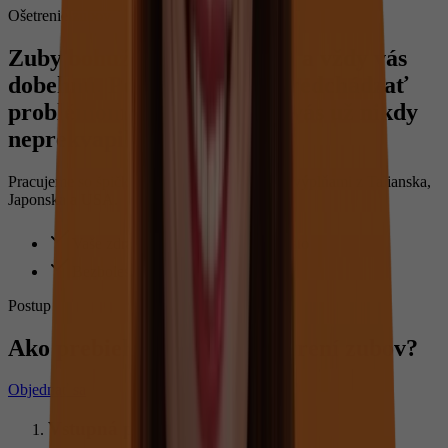
Ošetrenie zubov
Zuby bohužiaľ neodpúšťajú a vždy vás
dobehnú. Pomôžeme vám predchádzať
problémom so zubami, aby vás už nikdy
neprekvapili.
Pracujeme so špičkovými fotokompozitnými výplňami z Talianska,
Japonska a USA.
Vaše zdravie kladieme na prvé miesto
Bezbolestné ošetrenie zubov
Postup
Ako prebieha liečba pri ošetrení zubov?
Objednať sa
Vstupná prehliadka