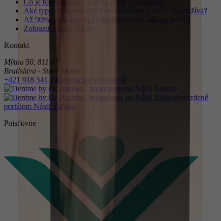
Čo je fotokompozit a prečo je taký obľúbený?
Aké typy röntgenového žiarenia máme a na čo sa používa?
Až 90% populácie trpí zubným kazom, ako ho liečiť?
Zobraziť všetky články
Kontakt
Mýtna 50
,
811 07
Bratislava - Staré Mesto
+421 918 341 249
recepcia@dentme.sk
Potvrdené
portálom Nájdi Zubára
Poisťovne