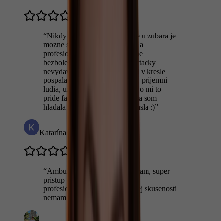
“
Nikdy by som nepovedala, ze u zubara je
mozne sa citit fajn. Velmi mily a
profesionalny pristup, absolutne
bezbolestne osetrenie. Keby vrtacky
nevydavali zvuky, aj by som si v kresle
pospala :). Prijemne prostredie, prijemni
ludia, uz od recepcie. Aj cenovo mi to
pride fajn na Bratislavu. Zubara som
hladala dlhsie, konecne som nasla :)
”
Katarína Andraščíková
“
Ambulanciu Dentme odporucam, super
pristup doktorky, sluzby su na
profesionalnej urovni, z vlastnej skusenosti
nemam co vytknut.
”