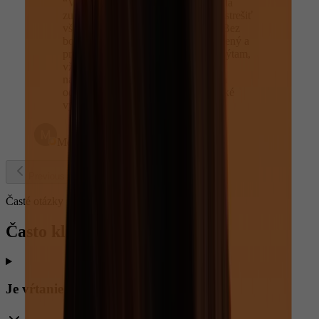
“
Vrelo odporúčam. Dlho som hľadala
zubnú ambulanciu, v ktorej vedia zastrešiť
všetko, čo potrebujem a našla som. Bez
bolesti, každý úkon odborne vysvetlený a
prekonzultovaný, na čokoľvek sa spýtam,
vždy mi ochotne odpovedajú do
najmenšieho detailu. Profesionálny a
odborný prístup, príjemné a priateľské
vystupovanie a tiež skvelá poloha.
”
Monika Babusekova
Previous slide
Next slide
Časté otázky
Často kladené otázky
Je vŕtanie zuba bolestivé?