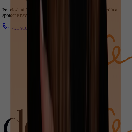
Po odoslaní formulára vás budeme kontaktovať do 48 hodín a
spoločne navrhneme liečbu na mieru vašim potrebám.
+421 918 341 249
Vyplniť formulár