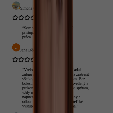
Simona Cicková
“
Som veľmi spokojná,perfektný
prístup,super odvedená
práca...doporucujem
”
Jana Dědečková
“
Vrelo odporúčam. Dlho som hľadala
zubnú ambulanciu, v ktorej vedia zastrešiť
všetko, čo potrebujem a našla som. Bez
bolesti, každý úkon odborne vysvetlený a
prekonzultovaný, na čokoľvek sa spýtam,
vždy mi ochotne odpovedajú do
najmenšieho detailu. Profesionálny a
odborný prístup, príjemné a priateľské
vystupovanie a tiež skvelá poloha.
”