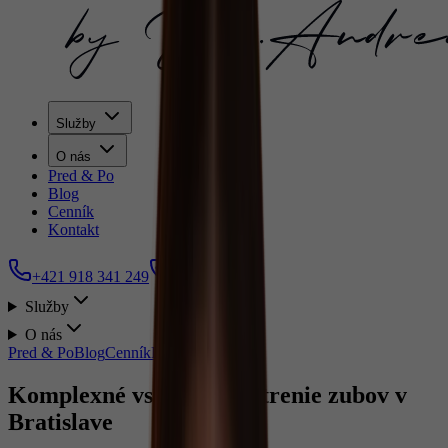
Služby
O nás
Pred & Po
Blog
Cenník
Kontakt
+421 918 341 249
Služby
O nás
Pred & Po
Blog
Cenník
Kontakt
Komplexné vstupné vyšetrenie zubov v
Bratislave