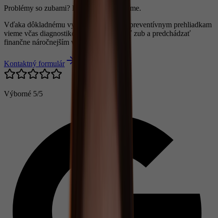
Problémy so zubami? Radi Vám pomôžeme.
Vďaka dôkladnému vyšetreniu chrupu a preventívnym prehliadkam
vieme včas diagnostikovať kaz, zachrániť zub a predchádzať
finančne náročnejším výkonom.
Kontaktný formulár
Výborné
5/5