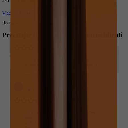
ako 1200 pacientov ročne.
Viac o doktorke
Recenzie
Prečítajte si, čo o nás hovoria naši klienti
“
Veľmi mila prijemná a šikovná pani
doktorka aj pani sestrička, to iste plati aj o
pánovi na recepcii, vrelo odporúčam,
veľmi dobra voľba zubára
”
Soňa Murínová Aghová
“
Nikdy by som nepovedala, ze u zubara je
mozne sa citit fajn. Velmi mily a
profesionalny pristup, absolutne
bezbolestne osetrenie. Keby vrtacky