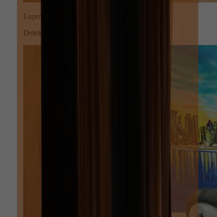
Lupové zväčšenie
Detekcia aj tých najmenších kazov