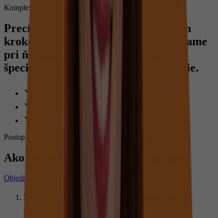
Komplexné vyšetrenie
Precízne vstupné vyšetrenie je prvým
krokom k zdravému úsmevu. Využívame
pri ňom moderné RVG prístroje,
špeciálne ÚV svetlá a lupové zväčšenie.
Zistíme váš aktuálny zdravotný stav
Lekár diagnostikuje váš chrup
Nastavíme najefektívnejší liečebný plán
Postup
Ako prebieha komplexné vyšetrenie?
Objednať sa
Získanie informácií o zdravotnom stave
Krok 1