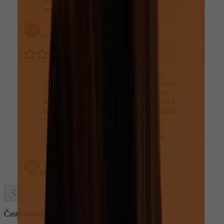
prístup,super odvedená
práca...doporucujem
”
Jana Dědečková
“
Vrelo odporúčam. Dlho som hľadala
zubnú ambulanciu, v ktorej vedia zastrešiť
všetko, čo potrebujem a našla som. Bez
bolesti, každý úkon odborne vysvetlený a
prekonzultovaný, na čokoľvek sa spýtam,
vždy mi ochotne odpovedajú do
najmenšieho detailu. Profesionálny a
odborný prístup, príjemné a priateľské
vystupovanie a tiež skvelá poloha.
”
Monika Babusekova
Previous slide
Next slide
Časté otázky