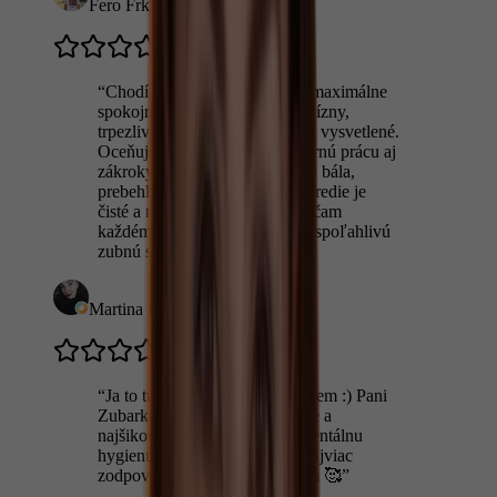
Fero Frkala
“
Chodím sem už dlhšie a som maximálne
spokojná. Prístup je veľmi precízny,
trpezlivý a všetko je vždy jasne vysvetlené.
Oceňujem najmä ľudskosť, šetrnú prácu aj
zákroky, ktorých som sa kedysi bála,
prebehli úplne bez stresu. Prostredie je
čisté a moderné. Určite odporúčam
každému, kto hľadá kvalitnú a spoľahlivú
zubnú starostlivosť.
”
Martina Kasalová
“
Ja to tu proste najviac zbožňujem :) Pani
Zubarka a sestrička su najmilšie a
najšikovnejšie :) samozrejme dentálnu
hygienu tu robia uplneeee že najviac
zodpovedne 🩷🩷🩷odporúčam 🥰
”