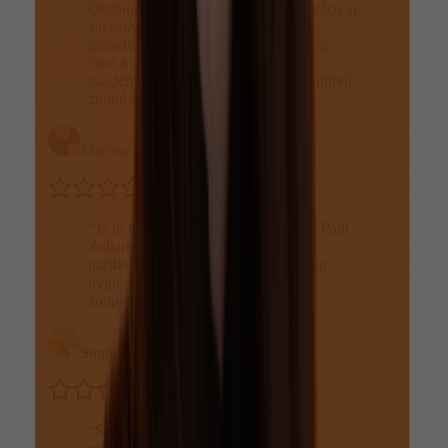
Oceňujem najmä ľudskosť, šetrnú prácu aj
zákroky, ktorých som sa kedysi bála,
prebehli úplne bez stresu. Prostredie je
čisté a moderné. Určite odporúčam
každému, kto hľadá kvalitnú a spoľahlivú
zubnú starostlivosť.
”
Martina Kasalová
“
Ja to tu proste najviac zbožňujem :) Pani
Zubarka a sestrička su najmilšie a
najšikovnejšie :) samozrejme dentálnu
hygienu tu robia uplneeee že najviac
zodpovedne 🩷🩷🩷odporúčam 🥰
”
Simona Cicková
“
Som veľmi spokojná,perfektný