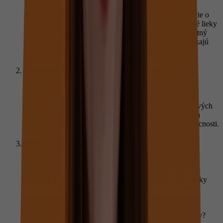
V krátkom dotazníku pacient uvedie základné informácie o
svojom zdravotnom stave, na aké ochorenia sa lieči, aké lieky
užíva, atď. Na základe dotazníka lekár zhodnotí zdravotný
stav a s ním spojené riziká vzniku ochorení, ktoré sa týkajú
ústnej dutiny.
Vizuálne vyšetrenie stomatológom
Krok 2
Precízne vyšetrenie zubov pomocou zväčšovacích lupových
okuliarí zabezpečuje zistenie aj tých najmenších kazov a
pomáha predchádzať vzniku väčších problémov v budúcnosti.
RTG vyšetrenie
Krok 3
Röntgen je neoddeliteľnou súčasťou precíznej diagnostiky
problému. Vďaka moderným RTG prístrojom a vysoko
senzitívnym elektronickým platničkám je žiarenie
zanedbateľné. Vedeli ste, že naša malá RTG snímka je
dávkou žiarenia porovnateľná s konzumáciou 2 banánov?