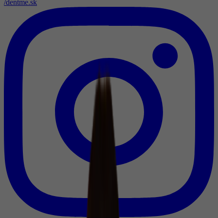
/dentme.sk