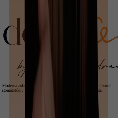
Moderná zubná starostlivosť v Bratislave - Dentme spája odbornú
stomatológiu s pokojným prístupom zameraným na pacienta.