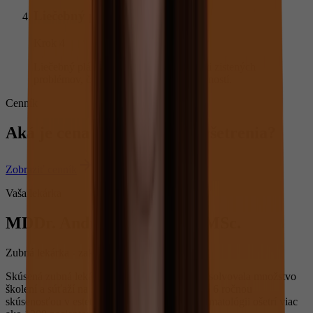
Liečebný plán
Krok 4
Liečebný plán určujeme podľa akútnosti zistených
problémov, časových a finančných možností.
Cenník
Aká je cena komplexného vyšetrenia?
Zobraziť cenník
Vaša lekárka
MDDr. Andrea Pavlišinová MSc.
Zubná lekárka - zakladateľka Dentme
Skúsená zubná lekárka Andrea Pavlišinová absolvovala množstvo
školení a súťaží na svetovej úrovni. S viac ako 6 ročnou
skúsenosťou v estetickej, ale aj všeobecnej stomatológii ošetrí viac