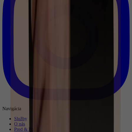
Navigácia
Služby
O nás
Pred & Po