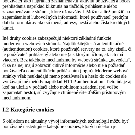
používateľ ako napríklad zaznamenávať aktivitu používateľa počas
prehliadania napríklad kliknutia na tlačidlá, prihlásenie alebo
zaznamenávanie stránok, ktoré už navštívil. Môžu sa tiež použiť na
zapamätanie si ľubovoľných informácií, ktoré používateľ predtým
dal do formulárov ako sú mená, adresy, heslá alebo čísla kreditných
kariet.
Iné druhy cookies zabezpečujú niektoré základné funkcie
moderných webových stránok. Najdôležitejšie sú autentifikačné
(authentication) cookies, ktoré používajú servery na to, aby zistili, či
je používateľ prihlásený alebo nie (a s ktorým účtom, ak ich má
viacero). Bez takéhoto mechanizmu by webová stránka „nevedela“,
či sa na nej majú zobraziť citlivé informácie alebo nie a požiadať
používateľa o autentifikáciu prihlásením (login). Moderné webové
stránky však neukladajú meno používateľa a heslo do cookies ale
využívajú iné metódy napríklad HTTP authentication. Tieto údaje aj
keď sa uložia v počítači alebo mobilnom zariadení (pri voľbe
zapamätať heslo), sú zvyčajne chránené ešte ďalším prístupovým
mechanizmom.
I.2 Kategórie cookies
S ohľadom na aktuálny vývoj informačných technológií môžu byť
používané nasledujúce kategórie cookies, ktorých účelom je: