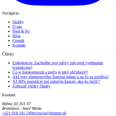
Navigácia
Služby
O nás
Pred & Po
Blog
Cenník
Kontakt
Články
Endodoncia: Zachráňte svoj mŕtvy zub pred vytrhnutím
(extrakciou)
Čo je fotokompozit a prečo je taký obľúbený?
Aké typy röntgenového žiarenia máme a na čo sa používa?
Až 90% populácie trpí zubným kazom, ako ho liečiť?
Zobraziť všetky články
Kontakt
Mýtna 50
,
811 07
Bratislava - Staré Mesto
+421 918 341 249
recepcia@dentme.sk