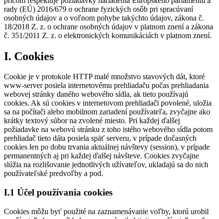
pričom rešpektuje požiadavky nariadenia Európskeho parlamentu a
rady (EÚ) 2016/679 o ochrane fyzických osôb pri spracúvaní
osobných údajov a o voľnom pohybe takýchto údajov, zákona č.
18/2018 Z. z. o ochrane osobných údajov v platnom znení a zákona
č. 351/2011 Z. z. o elektronických komunikáciách v platnom znení.
I. Cookies
Cookie je v protokole HTTP malé množstvo stavových dát, ktoré
www-server posiela internetovému prehliadaču počas prehliadania
webovej stránky daného webového sídla, ak tieto používajú
cookies. Ak sú cookies v internetovom prehliadači povolené, uložia
sa na počítači alebo mobilnom zariadení používateľa, zvyčajne ako
krátky textový súbor na zvolené miesto. Pri každej ďalšej
požiadavke na webovú stránku z toho istého webového sídla potom
prehliadač tieto dáta posiela späť serveru, v prípade dočasných
cookies len po dobu trvania aktuálnej návštevy (session), v prípade
permanentných aj pri každej ďalšej návšteve. Cookies zvyčajne
slúžia na rozlišovanie jednotlivých užívateľov, ukladajú sa do nich
používateľské predvoľby a pod.
I.1 Účel používania cookies
Cookies môžu byť použité na zaznamenávanie voľby, ktorú urobil