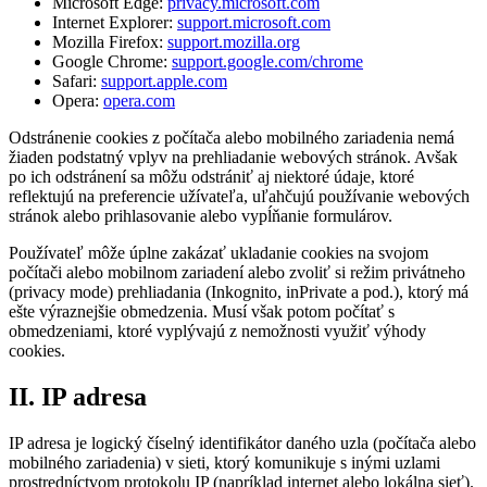
Microsoft Edge:
privacy.microsoft.com
Internet Explorer:
support.microsoft.com
Mozilla Firefox:
support.mozilla.org
Google Chrome:
support.google.com/chrome
Safari:
support.apple.com
Opera:
opera.com
Odstránenie cookies z počítača alebo mobilného zariadenia nemá
žiaden podstatný vplyv na prehliadanie webových stránok. Avšak
po ich odstránení sa môžu odstrániť aj niektoré údaje, ktoré
reflektujú na preferencie užívateľa, uľahčujú používanie webových
stránok alebo prihlasovanie alebo vypĺňanie formulárov.
Používateľ môže úplne zakázať ukladanie cookies na svojom
počítači alebo mobilnom zariadení alebo zvoliť si režim privátneho
(privacy mode) prehliadania (Inkognito, inPrivate a pod.), ktorý má
ešte výraznejšie obmedzenia. Musí však potom počítať s
obmedzeniami, ktoré vyplývajú z nemožnosti využiť výhody
cookies.
II. IP adresa
IP adresa je logický číselný identifikátor daného uzla (počítača alebo
mobilného zariadenia) v sieti, ktorý komunikuje s inými uzlami
prostredníctvom protokolu IP (napríklad internet alebo lokálna sieť).