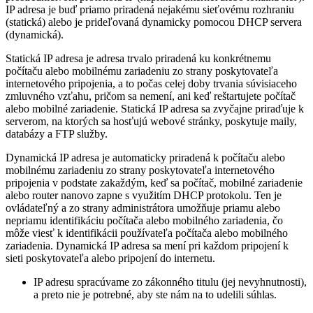
IP adresa je buď priamo priradená nejakému sieťovému rozhraniu
(statická) alebo je prideľovaná dynamicky pomocou DHCP servera
(dynamická).
Statická IP adresa je adresa trvalo priradená ku konkrétnemu
počítaču alebo mobilnému zariadeniu zo strany poskytovateľa
internetového pripojenia, a to počas celej doby trvania súvisiaceho
zmluvného vzťahu, pričom sa nemení, ani keď reštartujete počítač
alebo mobilné zariadenie. Statická IP adresa sa zvyčajne priraďuje k
serverom, na ktorých sa hosťujú webové stránky, poskytuje maily,
databázy a FTP služby.
Dynamická IP adresa je automaticky priradená k počítaču alebo
mobilnému zariadeniu zo strany poskytovateľa internetového
pripojenia v podstate zakaždým, keď sa počítač, mobilné zariadenie
alebo router nanovo zapne s využitím DHCP protokolu. Ten je
ovládateľný a zo strany administrátora umožňuje priamu alebo
nepriamu identifikáciu počítača alebo mobilného zariadenia, čo
môže viesť k identifikácii používateľa počítača alebo mobilného
zariadenia. Dynamická IP adresa sa mení pri každom pripojení k
sieti poskytovateľa alebo pripojení do internetu.
IP adresu spracúvame zo zákonného titulu (jej nevyhnutnosti),
a preto nie je potrebné, aby ste nám na to udelili súhlas.