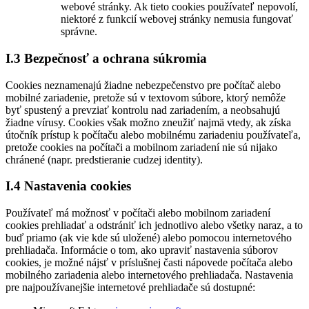
webové stránky. Ak tieto cookies používateľ nepovolí,
niektoré z funkcií webovej stránky nemusia fungovať
správne.
I.3 Bezpečnosť a ochrana súkromia
Cookies neznamenajú žiadne nebezpečenstvo pre počítač alebo
mobilné zariadenie, pretože sú v textovom súbore, ktorý nemôže
byť spustený a prevziať kontrolu nad zariadením, a neobsahujú
žiadne vírusy. Cookies však možno zneužiť najmä vtedy, ak získa
útočník prístup k počítaču alebo mobilnému zariadeniu používateľa,
pretože cookies na počítači a mobilnom zariadení nie sú nijako
chránené (napr. predstieranie cudzej identity).
I.4 Nastavenia cookies
Používateľ má možnosť v počítači alebo mobilnom zariadení
cookies prehliadať a odstrániť ich jednotlivo alebo všetky naraz, a to
buď priamo (ak vie kde sú uložené) alebo pomocou internetového
prehliadača. Informácie o tom, ako upraviť nastavenia súborov
cookies, je možné nájsť v príslušnej časti nápovede počítača alebo
mobilného zariadenia alebo internetového prehliadača. Nastavenia
pre najpoužívanejšie internetové prehliadače sú dostupné: