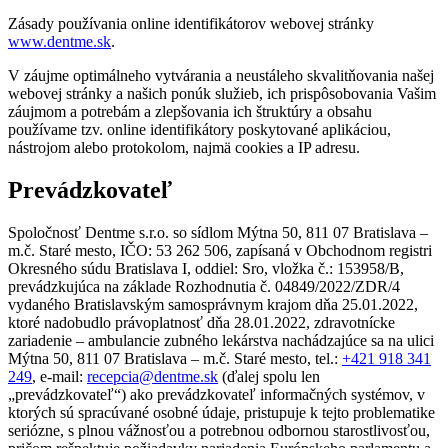
Zásady používania online identifikátorov webovej stránky
www.dentme.sk
.
V záujme optimálneho vytvárania a neustáleho skvalitňovania našej
webovej stránky a našich ponúk služieb, ich prispôsobovania Vašim
záujmom a potrebám a zlepšovania ich štruktúry a obsahu
používame tzv. online identifikátory poskytované aplikáciou,
nástrojom alebo protokolom, najmä cookies a IP adresu.
Prevádzkovateľ
Spoločnosť Dentme s.r.o. so sídlom Mýtna 50, 811 07 Bratislava –
m.č. Staré mesto, IČO: 53 262 506, zapísaná v Obchodnom registri
Okresného súdu Bratislava I, oddiel: Sro, vložka č.: 153958/B,
prevádzkujúca na základe Rozhodnutia č. 04849/2022/ZDR/4
vydaného Bratislavským samosprávnym krajom dňa 25.01.2022,
ktoré nadobudlo právoplatnosť dňa 28.01.2022, zdravotnícke
zariadenie – ambulancie zubného lekárstva nachádzajúce sa na ulici
Mýtna 50, 811 07 Bratislava – m.č. Staré mesto, tel.:
+421 918 341
249
, e-mail:
recepcia@dentme.sk
(ďalej spolu len
„prevádzkovateľ“) ako prevádzkovateľ informačných systémov, v
ktorých sú spracúvané osobné údaje, pristupuje k tejto problematike
seriózne, s plnou vážnosťou a potrebnou odbornou starostlivosťou,