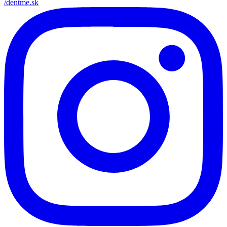
/dentme.sk