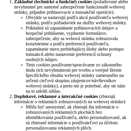
Základné (technické a funkčné) cookies
(požadované alebo
nevyhnutné pre samotné zabezpečenie funkcionalít webovej
stránky, prípadne prihlasovacie a transakčné operácie):
Obvykle sa nastavujú podľa akcií používateľa webovej
stránky, podľa požiadaviek na služby webovej stránky.
Príkladmi sú zapamätanie prihlasovacích údajov a
bezpečné prihlásenie, vyplnenie formulárov,
zabezpečenie, aby sa webová stránka zobrazovala
konzistentne a podľa preferencií používateľa,
zapamätanie stavu prebiehajúcej úlohy alebo postupu
transakcií alebo nastavenie preferencií ochrany
osobných údajov.
Tieto cookies používame/spracúvame zo zákonného
titulu (ich nevyhnutnosti pre tvorbu a verejné šírenie
špecifického obsahu webovej stránky zameraného na
určenú cieľovú skupinu záujemcov/návštevníkov
webovej stránky), a preto nie je potrebné, aby ste nám
na to udelili súhlas.
Doplnkové, reklamné a interakčné cookies
(zbierajú
informácie o reklamách zobrazovaných na webovej stránke):
Môžu byť anonymné, ak zbierajú iba informácie o
zobrazovaných reklamných plochách bez
identifikovania používateľa, alebo personalizované, ak
sú zbierané informácie o používateľovi za účelom
personalizovania reklamných plôch.