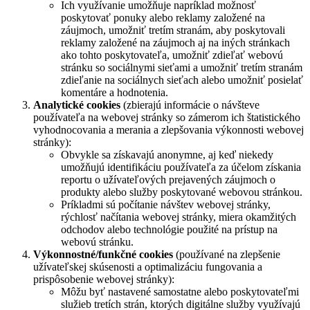
Ich využívanie umožňuje napríklad možnosť
poskytovať ponuky alebo reklamy založené na
záujmoch, umožniť tretím stranám, aby poskytovali
reklamy založené na záujmoch aj na iných stránkach
ako tohto poskytovateľa, umožniť zdieľať webovú
stránku so sociálnymi sieťami a umožniť tretím stranám
zdieľanie na sociálnych sieťach alebo umožniť posielať
komentáre a hodnotenia.
Analytické cookies
(zbierajú informácie o návšteve
používateľa na webovej stránky so zámerom ich štatistického
vyhodnocovania a merania a zlepšovania výkonnosti webovej
stránky):
Obvykle sa získavajú anonymne, aj keď niekedy
umožňujú identifikáciu používateľa za účelom získania
reportu o užívateľových prejavených záujmoch o
produkty alebo služby poskytované webovou stránkou.
Príkladmi sú počítanie návštev webovej stránky,
rýchlosť načítania webovej stránky, miera okamžitých
odchodov alebo technológie použité na prístup na
webovú stránku.
Výkonnostné/funkčné cookies
(používané na zlepšenie
užívateľskej skúsenosti a optimalizáciu fungovania a
prispôsobenie webovej stránky):
Môžu byť nastavené samostatne alebo poskytovateľmi
služieb tretích strán, ktorých digitálne služby využívajú